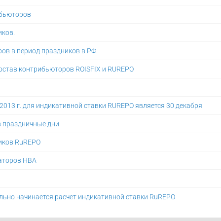
ибьюторов
иков.
ов в период праздников в РФ.
остав контрибьюторов ROISFIX и RUREPO
013 г. для индикативной ставки RUREPO является 30 декабря
в праздничные дни
ников RuREPO
аторов НВА
льно начинается расчет индикативной ставки RuREPO