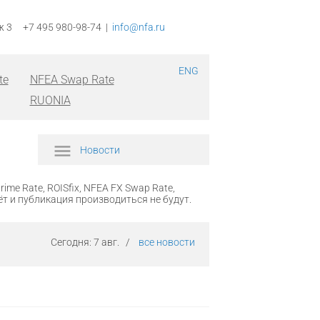
аж 3 +7 495 980-98-74 |
info@nfa.ru
ENG
te
NFEA Swap Rate
RUONIA
Новости
ime Rate, ROISfix, NFEA FX Swap Rate,
ёт и публикация производиться не будут.
Сегодня:
7 авг.
/
все новости