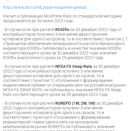
http://www.cbr.ru/hd_base/mosprime-spread/
Расчет и публикация MosPrime Rate по стандартной методике
продолжается до 30 июня 2023 года.
- В случае если при расчете
ROISfix
за 30 декабря 2022 года от
контрибьюторов получено 3 или менее двухсторонних
котировок для одного из сроков, то в соответствии с пунктом 2.7
«Принципов обеспечения непрерывности расчета Финансового
индикатора ROISfix» публиковать в качестве значения ROISfix
соответствующего срока за 30 декабря 2022 года значение
ROISfix аналогичного срока за 29 декабря 2022 года;
- В случае если при расчете
NFEA FX Swap Rate
за 30 декабря
2022 года от контрибьюторов получено 3 или менее
двухсторонних котировок для одного из сроков, то в
соответствии с пунктом 12 «Положения о формировании
индикативной премии по операциям своп на российском рынке -
NFEA FX SWAP RATE» не публиковать значение NFEA FX Swap
Ratе соответствующего срока за 30 декабря 2022 года;
- В случае если при расчете
RUREPO (1W, 2W, 1M)
за 30 декабря
2022 года от контрибьюторов получено 3 или менее
двухсторонних котировок для одного из сроков, то в
соответствии с пунктом 9 «Положения о формировании
индикативной ставки сделок репо на московском
межбанковском рынке RUREPO» не публиковать значение