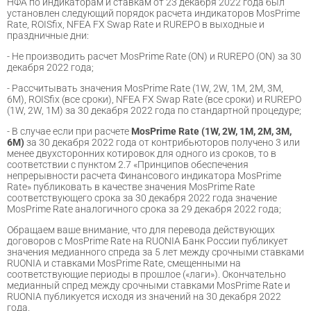
НФА по индикаторам и ставкам от 23 декабря 2022 года был
установлен следующий порядок расчета индикаторов MosPrime
Rate, ROISfix, NFEA FX Swap Rate и RUREPO в выходные и
праздничные дни:
- Не производить расчет MosPrime Rate (ON) и RUREPO (ON) за 30
декабря 2022 года;
- Рассчитывать значения MosPrime Rate (1W, 2W, 1M, 2M, 3M,
6M), ROISfix (все сроки), NFEA FX Swap Rate (все сроки) и RUREPO
(1W, 2W, 1M) за 30 декабря 2022 года по стандартной процедуре;
- В случае если при расчете
MosPrime Rate (1W, 2W, 1M, 2M, 3M,
6M)
за 30 декабря 2022 года от контрибьюторов получено 3 или
менее двухсторонних котировок для одного из сроков, то в
соответствии с пунктом 2.7 «Принципов обеспечения
непрерывности расчета Финансового индикатора MosPrime
Rate» публиковать в качестве значения MosPrime Rate
соответствующего срока за 30 декабря 2022 года значение
MosPrime Rate аналогичного срока за 29 декабря 2022 года;
Обращаем ваше внимание, что для перевода действующих
договоров с MosPrime Rate на RUONIA Банк России публикует
значения медианного спреда за 5 лет между срочными ставками
RUONIA и ставками MosPrime Rate, смещенными на
соответствующие периоды в прошлое («лаги»). Окончательно
медианный спред между срочными ставками MosPrime Rate и
RUONIA публикуется исходя из значений на 30 декабря 2022
года.